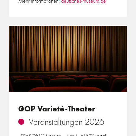
Mehr Informationen:
deutsches-museum.de
GOP Varieté-Theater
Veranstaltungen 2026
„SEASONS“ (Januar – April)
„ALIVE“ (April –