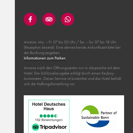
Anreise: Mo. – Fr. 07 bis 20 Uhr / Sa. – So. 07 bis 18 Uhr
(Rezeption besetzt). Eine abweichende Ankunftszeit bitte bei
der Buchung angeben.
Informationen zum Parken
Anreise nach den Öffnungszeiten nur in Absprache mit dem
Hotel. Die Schlüsselausgabe erfolgt durch einen Keyboy-
Automaten. Dieser Service ist kostenfrei und das Hotel behält
sich die Haftungsfreistellung vor.