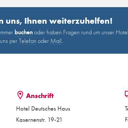
n uns, Ihnen weiterzuhelfen!
Zimmer
buchen
oder haben Fragen rund um unser Hote
 uns per
Telefon
oder
Mail
.
Anschrift
Hotel Deutsches Haus
T
Kasernenstr. 19-21
F