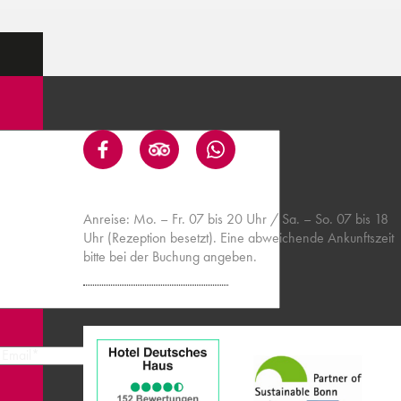
Anreise: Mo. – Fr. 07 bis 20 Uhr / Sa. – So. 07 bis 18
Uhr (Rezeption besetzt). Eine abweichende Ankunftszeit
bitte bei der Buchung angeben.
Informationen zum Parken