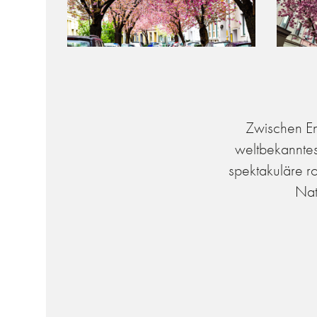
Zwischen En
weltbekanntes
spektakuläre r
Nat