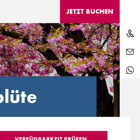
JETZT
BUCHEN
Telef
info@
Über 
blüte