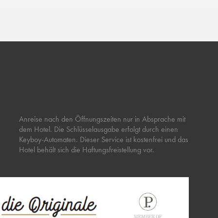
Anreise nach den Öffnungszeiten nur in Absprache mit
dem Hotel. Die Schlüsselausgabe erfolgt durch einen
Keyboy-Automaten. Dieser Service ist kostenfrei und das
Hotel behält sich die Haftungsfreistellung vor.